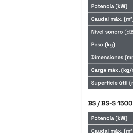
Potencia (kW)
Caudal máx. (m³
Nivel sonoro (dB
Peso (kg)
Dimensiones (m
Carga máx. (kg/
Superficie útil (
BS / BS-S 1500
Potencia (kW)
Caudal máx. (m³