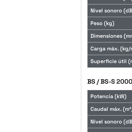
Nivel sonoro (dB
Peso (kg)
Dimensiones (m
Carga máx. (kg/
Superficie útil (
BS / BS-S 200
Potencia (kW)
Caudal máx. (m³
Nivel sonoro (dB