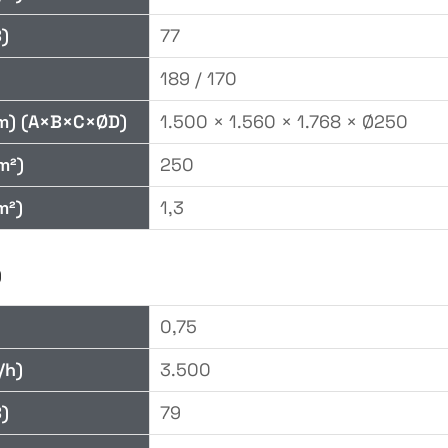
)
77
189 / 170
m) (A×B×C×ØD)
1.500 × 1.560 × 1.768 × Ø250
m²)
250
m²)
1,3
0
0,75
/h)
3.500
)
79