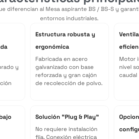
e diferencian al Mesa aspirante BS / BS-S y garanti
entornos industriales.
n
Estructura robusta y
Ventila
ada
ergonómica
eficien
Fabricada en acero
Motor 
orado y
galvanizado con base
nivel s
reforzada y gran cajón
caudal 
ación
de recolección de polvo.
abajo
Solución “Plug & Play”
Opcion
No requiere instalación
config
fija. Conexión eléctrica