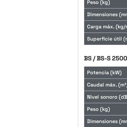
Peso (kg)
Dimensiones (m
Carga máx. (kg/
Superficie útil (
BS / BS-S 250
Potencia (kW)
Caudal máx. (m³
Nivel sonoro (dB
Peso (kg)
Dimensiones (m