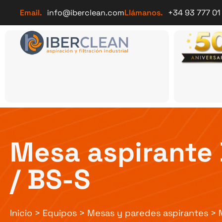
Email.
info@iberclean.com
Llámanos.
+34 93 777 01
Mesa aspirante
/ BS-S
Inicio
>
Equipos
>
Mesas y paredes aspirantes
>