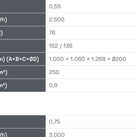
0,55
/h)
2.500
)
76
152 / 136
m) (A×B×C×ØD)
1.000 × 1.060 × 1.268 × Ø200
m²)
250
m²)
0,9
0,75
/h)
3.000