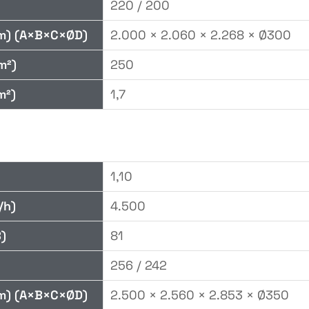
220 / 200
m) (A×B×C×ØD)
2.000 × 2.060 × 2.268 × Ø300
m²)
250
m²)
1,7
0
1,10
/h)
4.500
)
81
256 / 242
m) (A×B×C×ØD)
2.500 × 2.560 × 2.853 × Ø350