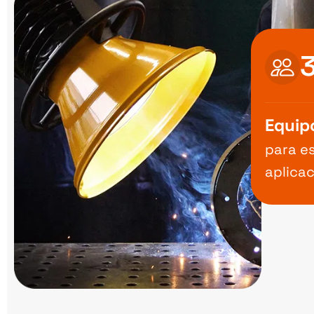
Equip
para e
aplicac