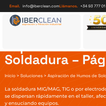
Email.
info@iberclean.com
Llámanos.
+34 93 777 01
Aspiración de 
Soldadura – Pág
Inicio
>
Soluciones
>
Aspiración de Humos de Sol
La soldadura MIG/MAG, TIG o por electrod
se dispersan rápidamente en el taller, afe
y ensuciando equipos.