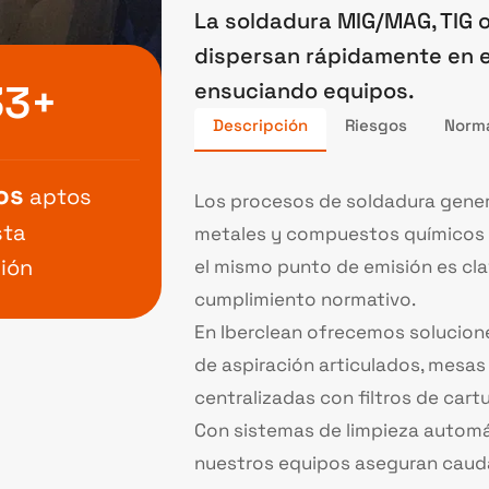
La soldadura MIG/MAG, TIG o
dispersan rápidamente en el
33+
ensuciando equipos.
Descripción
Riesgos
Norma
os
aptos
Los procesos de soldadura gener
sta
metales y compuestos químicos n
ión
el mismo punto de emisión es cla
cumplimiento normativo.
En Iberclean ofrecemos solucion
de aspiración articulados, mesas
centralizadas con filtros de cartu
Con sistemas de limpieza automá
nuestros equipos aseguran caudal