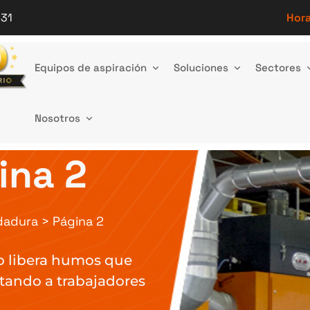
 31
Hora
Equipos de aspiración
Soluciones
Sectores
Nosotros
Humos de
ina 2
dadura
>
Página 2
o libera humos que
ctando a trabajadores