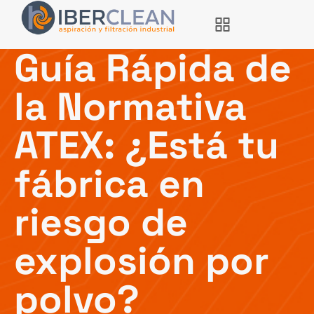
Guía Rápida de
la Normativa
ATEX: ¿Está tu
fábrica en
riesgo de
explosión por
polvo?