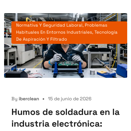
Normativa Y Seguridad Laboral
,
Problemas
Habituales En Entornos Industriales
,
Tecnología
De Aspiración Y Filtrado
By
iberclean
15 de junio de 2026
Humos de soldadura en la
industria electrónica: