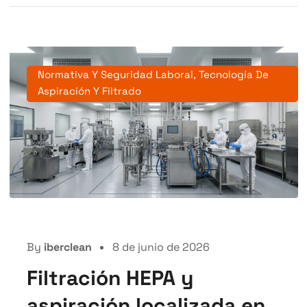
Normativa Y Seguridad Laboral
,
Tecnología De
Aspiración Y Filtrado
By
iberclean
8 de junio de 2026
Filtración HEPA y
aspiración localizada en